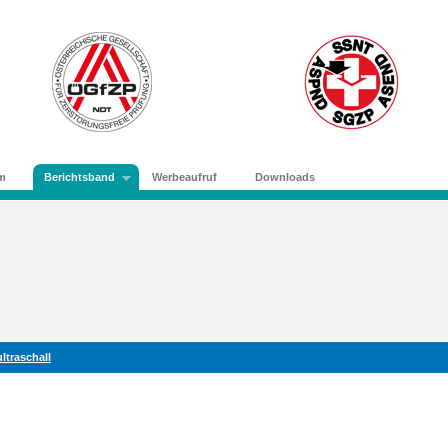
m
Berichtsband
Werbeaufruf
Downloads
ltraschall