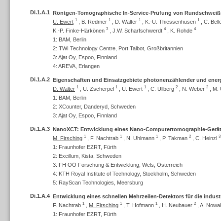
Di.1.A.1
Röntgen-Tomographische In-Service-Prüfung von Rundschweiß
1
1
1
1
U. Ewert
,
B. Redmer
,
D. Walter
,
K.-U. Thiessenhusen
,
C. Bell
3
4
4
K.-P. Finke-Härkönen
,
J.W. Scharfschwerdt
,
K. Rohde
1: BAM, Berlin
2: TWI Technology Centre, Port Talbot, Großbritannien
3: Ajat Oy, Espoo, Finnland
4: AREVA, Erlangen
Di.1.A.2
Eigenschaften und Einsatzgebiete photonenzählender und ener
1
1
1
2
2
D. Walter
,
U. Zscherpel
,
U. Ewert
,
C. Ullberg
,
N. Weber
,
M. 
1: BAM, Berlin
2: XCounter, Danderyd, Schweden
3: Ajat Oy, Espoo, Finnland
Di.1.A.3
NanoXCT: Entwicklung eines Nano-Computertomographie-Geräte
1
1
1
2
3
M. Firsching
,
F. Nachtrab
,
N. Uhlmann
,
P. Takman
,
C. Heinzl
1: Fraunhofer EZRT, Fürth
2: Excillum, Kista, Schweden
3: FH OÖ Forschung & Entwicklung, Wels, Österreich
4: KTH Royal Institute of Technology, Stockholm, Schweden
5: RayScan Technologies, Meersburg
Di.1.A.4
Entwicklung eines schnellen Mehrzeilen-Detektors für die indus
1
1
1
2
F. Nachtrab
,
M. Firsching
,
T. Hofmann
,
H. Neubauer
,
A. Nowa
1: Fraunhofer EZRT, Fürth