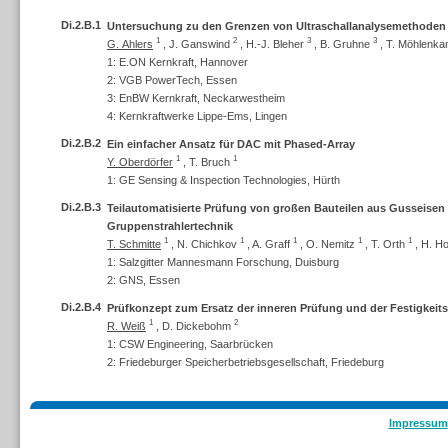
Di.2.B.1
Untersuchung zu den Grenzen von Ultraschallanalysemethoden
1
2
3
3
G. Ahlers
,
J. Ganswind
,
H.-J. Bleher
,
B. Gruhne
,
T. Möhlenk
1: E.ON Kernkraft, Hannover
2: VGB PowerTech, Essen
3: EnBW Kernkraft, Neckarwestheim
4: Kernkraftwerke Lippe-Ems, Lingen
Di.2.B.2
Ein einfacher Ansatz für DAC mit Phased-Array
1
1
Y. Oberdörfer
,
T. Bruch
1: GE Sensing & Inspection Technologies, Hürth
Di.2.B.3
Teilautomatisierte Prüfung von großen Bauteilen aus Gusseisen 
Gruppenstrahlertechnik
1
1
1
1
1
T. Schmitte
,
N. Chichkov
,
A. Graff
,
O. Nemitz
,
T. Orth
,
H. Ho
1: Salzgitter Mannesmann Forschung, Duisburg
2: GNS, Essen
Di.2.B.4
Prüfkonzept zum Ersatz der inneren Prüfung und der Festigkeits
1
2
R. Weiß
,
D. Dickebohm
1: CSW Engineering, Saarbrücken
2: Friedeburger Speicherbetriebsgesellschaft, Friedeburg
Impressum