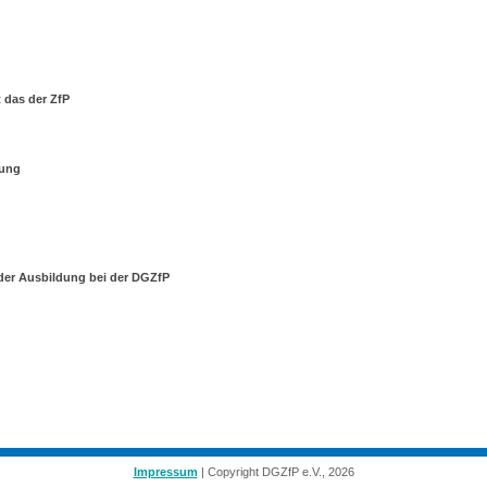
 das der ZfP
dung
 der Ausbildung bei der DGZfP
Impressum
| Copyright DGZfP e.V., 2026