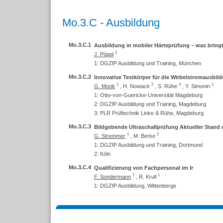
Mo.3.C - Ausbildung
Mo.3.C.1
Ausbildung in mobiler Härteprüfung – was bringt
1
J. Pöppl
1: DGZfP Ausbildung und Training, München
Mo.3.C.2
Innovative Testkörper für die Wirbelstromausbil
1
2
3
1
G. Mook
,
H. Nowack
,
S. Rühe
,
Y. Simonin
1: Otto-von-Guericke-Universität Magdeburg
2: DGZfP Ausbildung und Training, Magdeburg
3: PLR Prüftechnik Linke & Rühe, Magdeburg
Mo.3.C.3
Bildgebende Ultraschallprüfung Aktueller Stand
1
2
G. Stremmer
,
M. Berke
1: DGZfP Ausbildung und Training, Dortmund
2: Köln
Mo.3.C.4
Qualifizierung von Fachpersonal im Ir
1
1
F. Sondermann
,
R. Krull
1: DGZfP Ausbildung, Wittenberge