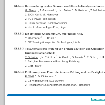
Di.2.B.1
Untersuchung zu den Grenzen von Ultraschallanalysemethoden
1
2
3
3
G. Ahlers
,
J. Ganswind
,
H.-J. Bleher
,
B. Gruhne
,
T. Möhlenk
1: E.ON Kernkraft, Hannover
2: VGB PowerTech, Essen
3: EnBW Kernkraft, Neckarwestheim
4: Kernkraftwerke Lippe-Ems, Lingen
Di.2.B.2
Ein einfacher Ansatz für DAC mit Phased-Array
1
1
Y. Oberdörfer
,
T. Bruch
1: GE Sensing & Inspection Technologies, Hürth
Di.2.B.3
Teilautomatisierte Prüfung von großen Bauteilen aus Gusseisen 
Gruppenstrahlertechnik
1
1
1
1
1
T. Schmitte
,
N. Chichkov
,
A. Graff
,
O. Nemitz
,
T. Orth
,
H. Ho
1: Salzgitter Mannesmann Forschung, Duisburg
2: GNS, Essen
Di.2.B.4
Prüfkonzept zum Ersatz der inneren Prüfung und der Festigkeits
1
2
R. Weiß
,
D. Dickebohm
1: CSW Engineering, Saarbrücken
2: Friedeburger Speicherbetriebsgesellschaft, Friedeburg
Impressum